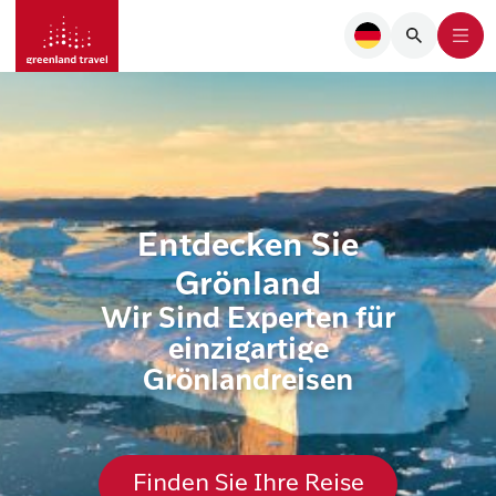
Entdecken Sie
Grönland
Wir Sind Experten für
einzigartige
Grönlandreisen
Finden Sie Ihre Reise