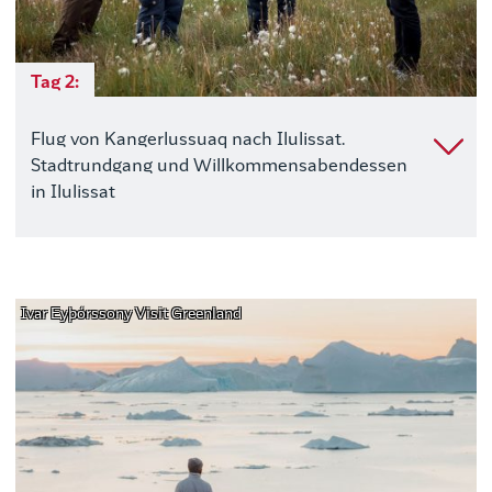
Tag 2:
Flug von Kangerlussuaq nach Ilulissat.
Stadtrundgang und Willkommensabendessen
in Ilulissat
Ivar Eyþórssony Visit Greenland