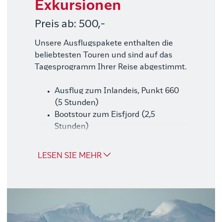
Exkursionen
Preis ab: 500,-
Unsere Ausflugspakete enthalten die
beliebtesten Touren und sind auf das
Tagesprogramm Ihrer Reise abgestimmt.
Ausflug zum Inlandeis, Punkt 660
(5 Stunden)
Bootstour zum Eisfjord (2,5
Stunden)
Bootstour nach Ilimanaq (5
Stunden)
LESEN SIE MEHR
Nordlicht-Bootstour (2 Stunden)
Gut zu wissen
Wir empfehlen, das Ausflugspaket gleich
bei der Reisebuchung mitzubestellen. Bei
späterer Buchung kann es sein, dass das