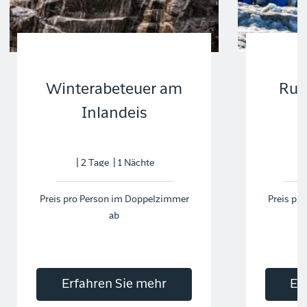
Winterabeteuer am
Run
Inlandeis
b
| 2 Tage | 1 Nächte
|
Preis pro Person im Doppelzimmer
Preis pr
ab
Erfahren Sie mehr
Er