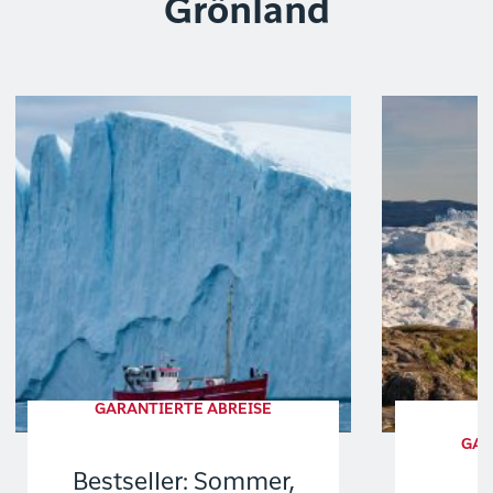
Grönland
GARANTIERTE ABREISE
GAR
Bestseller: Sommer,