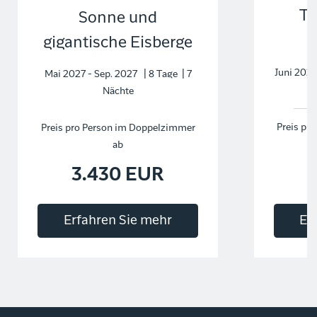
Tr
Sonne und
gigantische Eisberge
Juni 2027
Mai 2027 - Sep. 2027 | 8 Tage | 7
Nächte
Preis pr
Preis pro Person im Doppelzimmer
ab
3.430 EUR
Er
Erfahren Sie mehr