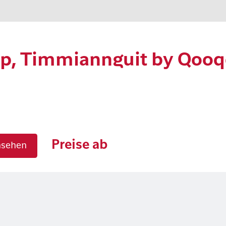
rip, Timmiannguit by Qoo
Preise ab
nsehen