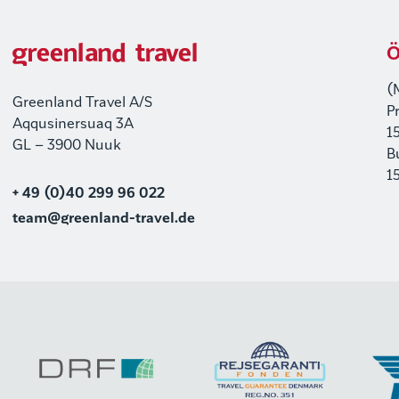
Ö
(
Greenland Travel A/S
P
Aqqusinersuaq 3A
1
GL – 3900 Nuuk
B
1
+ 49 (0)40 299 96 022
team@greenland-travel.de