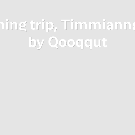
hing trip, Timmiann
by Qooqqut