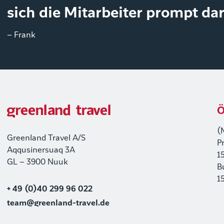
sich die Mitarbeiter prompt dar
– Frank
Ö
(
Greenland Travel A/S
P
Aqqusinersuaq 3A
1
GL – 3900 Nuuk
B
1
+ 49 (0)40 299 96 022
team@greenland-travel.de