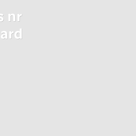
s nr
dard