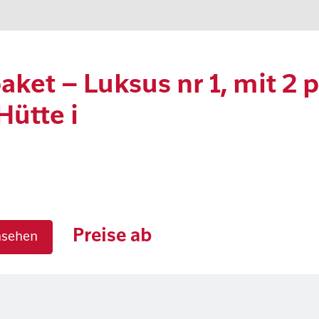
aket – Luksus nr 1, mit 2
Hütte i
Preise ab
nsehen