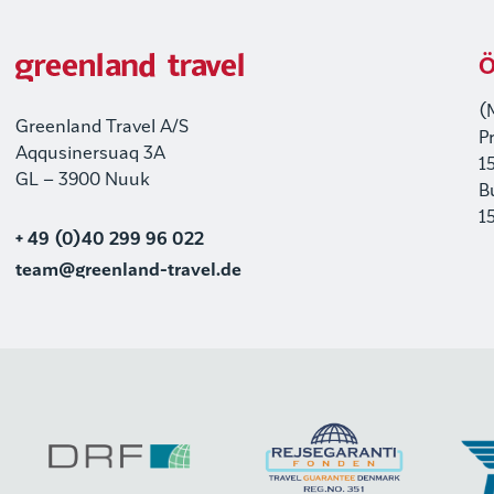
Ö
(
Greenland Travel A/S
P
Aqqusinersuaq 3A
1
GL – 3900 Nuuk
B
1
+ 49 (0)40 299 96 022
team@greenland-travel.de