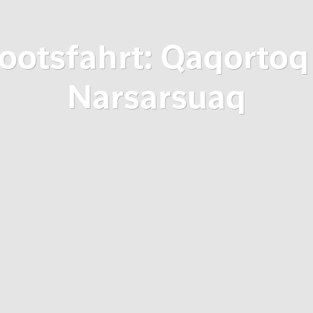
ootsfahrt: Qaqortoq
Narsarsuaq