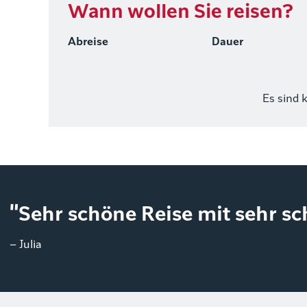
Wann wollen Sie reisen?
Abreise
Dauer
Es sind 
"Sehr schöne Reise mit sehr s
– Julia