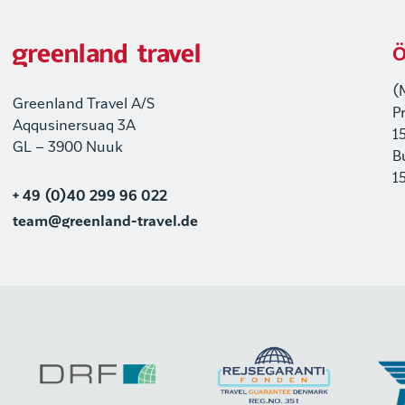
Ö
(
Greenland Travel A/S
P
Aqqusinersuaq 3A
1
GL – 3900 Nuuk
B
1
+ 49 (0)40 299 96 022
team@greenland-travel.de