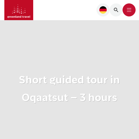
Short guided tour in
Oqaatsut – 3 hours