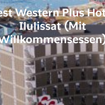
est Western Plus Hot
Ilulissat (Mit
Willkommensessen