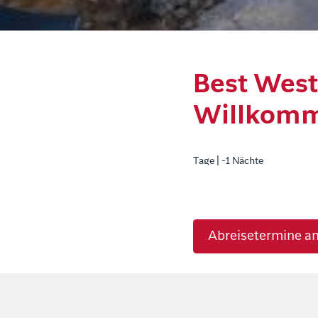
Best Weste
Willkomm
Tage | -1 Nächte
Abreisetermine a