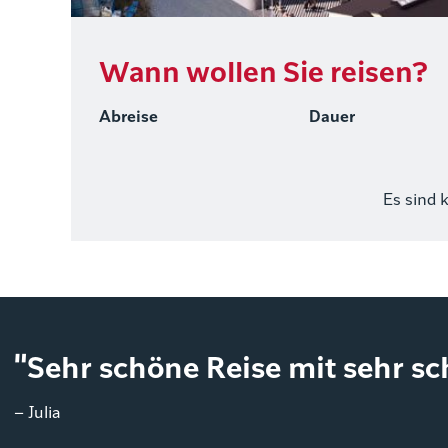
Wann wollen Sie reisen?
Abreise
Dauer
Es sind 
"Sehr schöne Reise mit sehr s
– Julia