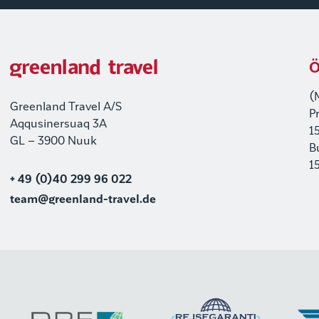
Ö
(
Greenland Travel A/S
P
Aqqusinersuaq 3A
1
GL – 3900 Nuuk
B
1
+ 49 (0)40 299 96 022
team@greenland-travel.de