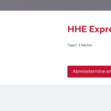
HHE Expr
Tage | -1 Nächte
Abreisetermine a