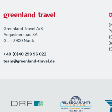
Ö
(
Greenland Travel A/S
P
Aqqusinersuaq 3A
1
GL – 3900 Nuuk
B
1
+ 49 (0)40 299 96 022
team@greenland-travel.de