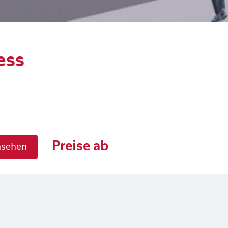
ess
Preise ab
nsehen