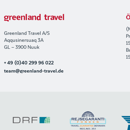
Ö
(
Greenland Travel A/S
P
Aqqusinersuaq 3A
1
GL – 3900 Nuuk
B
1
+ 49 (0)40 299 96 022
team@greenland-travel.de