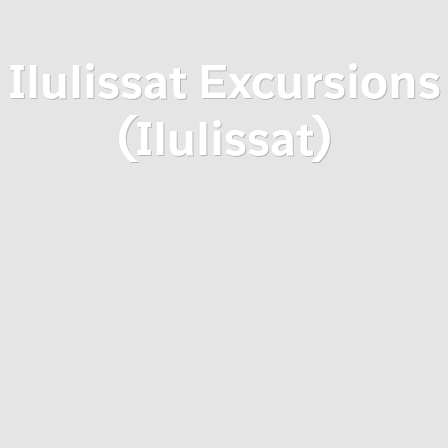
Ilulissat Excursions
(Ilulissat)