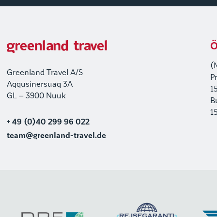
Ö
(
Greenland Travel A/S
P
Aqqusinersuaq 3A
1
GL – 3900 Nuuk
B
1
+ 49 (0)40 299 96 022
team@greenland-travel.de