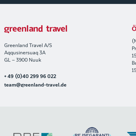
Ö
(
Greenland Travel A/S
P
Aqqusinersuaq 3A
1
GL – 3900 Nuuk
B
1
+ 49 (0)40 299 96 022
team@greenland-travel.de