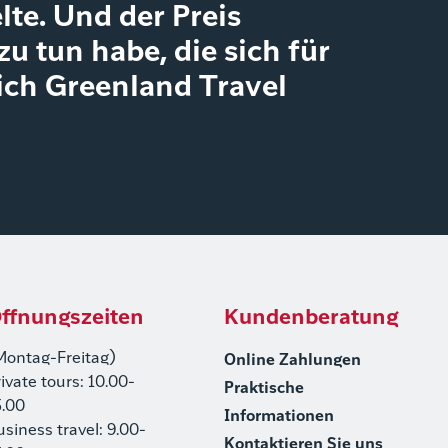
te. Und der Preis
u tun habe, die sich für
ich Greenland Travel
ffnungszeiten
Kundenberatung
Montag-Freitag)
Online Zahlungen
rivate tours: 10.00-
Praktische
5.00
Informationen
usiness travel: 9.00-
Kontaktieren Sie uns