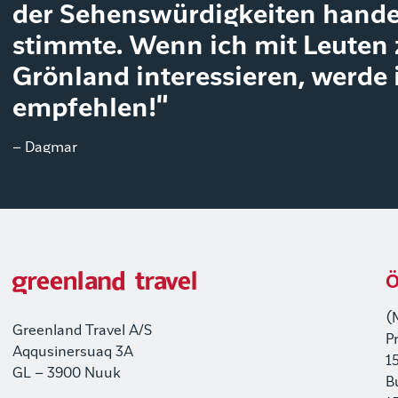
der Sehenswürdigkeiten handel
stimmte. Wenn ich mit Leuten z
Grönland interessieren, werde 
empfehlen!"
– Dagmar
Ö
(
Greenland Travel A/S
P
Aqqusinersuaq 3A
1
GL – 3900 Nuuk
B