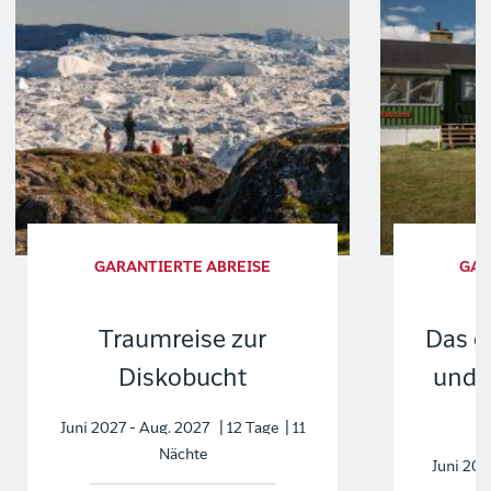
GARANTIERTE ABREISE
GAR
Traumreise zur
Das e
Diskobucht
und 
Juni 2027 - Aug. 2027 | 12 Tage | 11
Nächte
Juni 202